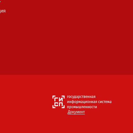
А
ция
Документ