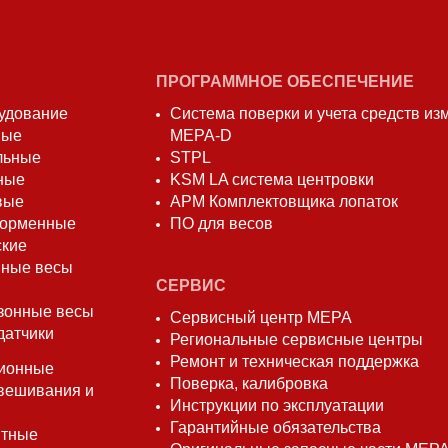
ПРОГРАММНОЕ ОБЕСПЕЧЕНИЕ
удование
Система поверки и учета средств и
вые
МЕРА-D
льные
STPL
ные
KSM LA система центровки
вые
АРМ Комплектовщика лопаток
форменные
ПО для весов
ские
ные весы
СЕРВИС
зонные весы
Сервисный центр МЕРА
датчики
Региональные сервисные центры
Ремонт и техническая поддержка
ионные
Поверка, калибровка
вешивания и
Инструкции по эксплуатации
Гарантийные обязательства
нтные