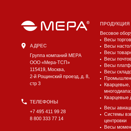
ПРОДУКЦИЯ
Весовое обор
Весы торго
АДРЕС
Весы насто
Весы товар
Группа компаний МЕРА
Весы почто
ООО «Мера-ТСП»
Весы плат
115419, Москва,
Весы склад
2-й Рощинский проезд, д. 8,
Промышлен
стр 3
Кварцевые,
многодиапа
Кварцевые 
ТЕЛЕФОНЫ
Весы авиац
+7 495 411 99 28
Системы вз
8 800 333 77 14
центровки
Весы моме