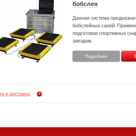
бобслея
Данная система предназна
бобслейных саней. Применя
подготовки спортивных сн
заездам.
Подробнее
З
а и доставка