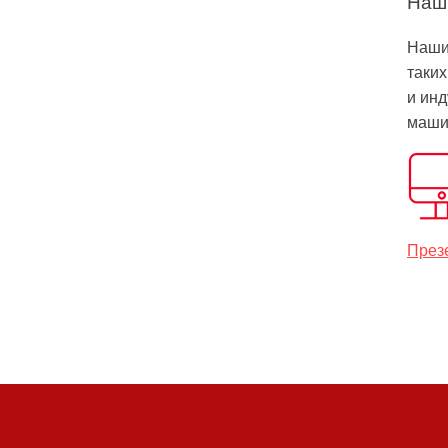
Наш
Наши
таких
и инд
маши
През