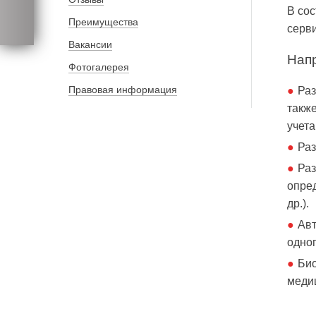
В сос
Преимущества
серви
Вакансии
Нап
Фотогалерея
Правовая информация
Раз
такж
учета
Раз
Раз
опред
др.).
Авт
одног
Био
медиц