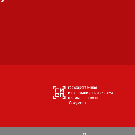
ция
Документ