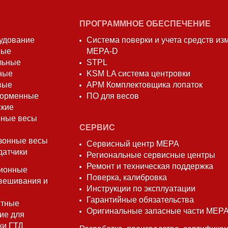
ПРОГРАММНОЕ ОБЕСПЕЧЕНИЕ
удование
Система поверки и учета средств и
вые
МЕРА-D
льные
STPL
ные
KSM LA система центровки
вые
АРМ Комплектовщика лопаток
форменные
ПО для весов
ские
ные весы
СЕРВИС
зонные весы
Сервисный центр МЕРА
датчики
Региональные сервисные центры
Ремонт и техническая поддержка
ионные
Поверка, калибровка
вешивания и
Инструкции по эксплуатации
Гарантийные обязательства
нтные
Оригинальные запасные части МЕР
ие для
ки ГТД