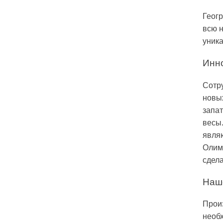
Геогр
всю н
уника
Инно
Сотр
новых
запа
весы
являю
Олимп
сдел
Наш
Произ
необ