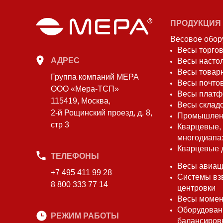
ПРОДУКЦИЯ
Весовое обор
Весы торго
АДРЕС
Весы насто
Весы товар
Группа компаний МЕРА
Весы почто
ООО «Мера-ТСП»
Весы плат
115419, Москва,
Весы склад
2-й Рощинский проезд, д. 8,
Промышлен
стр 3
Кварцевые,
многодиапа
Кварцевые 
ТЕЛЕФОНЫ
Весы авиац
+7 495 411 99 28
Системы вз
8 800 333 77 14
центровки
Весы моме
Оборудован
РЕЖИМ РАБОТЫ
балансиров