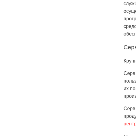
служ
осущ
прог
сред
обес
Сер
Крупн
Серв
польз
их п
прои
Серви
прод
цент