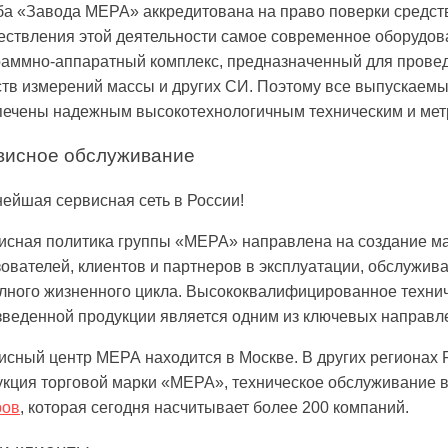
ба «Завода МЕРА» аккредитована на право поверки средст
ествления этой деятельности самое современное оборудова
раммно-аппаратный комплекс, предназначенный для прове
ств измерений массы и других СИ. Поэтому все выпускаем
печены надежным высокотехнологичным техническим и мет
висное обслуживание
ейшая сервисная сеть в России!
исная политика группы «МЕРА» направлена на создание м
ователей, клиентов и партнеров в эксплуатации, обслужи
олного жизненного цикла. Высококвалифицированное техни
зведенной продукции является одним из ключевых направл
сный центр МЕРА находится в Москве. В других регионах Р
укция торговой марки «МЕРА», техническое обслуживание 
ров
, которая сегодня насчитывает более 200 компаний.