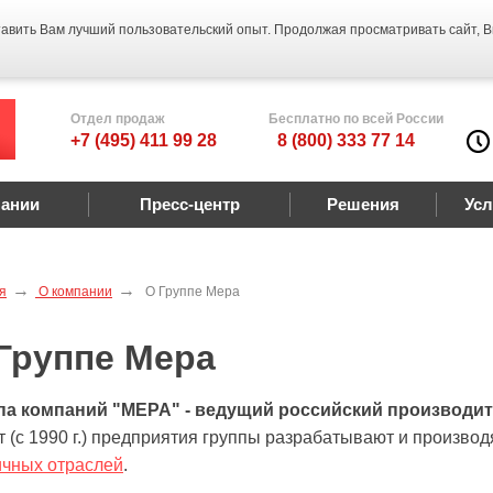
тавить Вам лучший пользовательский опыт. Продолжая просматривать сайт, 
Отдел продаж
Бесплатно по всей России
+7 (495) 411 99 28
8 (800) 333 77 14
пании
Пресс-центр
Решения
Усл
я
О компании
О Группе Мера
Группе Мера
па компаний "МЕРА" - ведущий российский производит
т (с 1990 г.) предприятия группы разрабатывают и произво
ичных отраслей
.