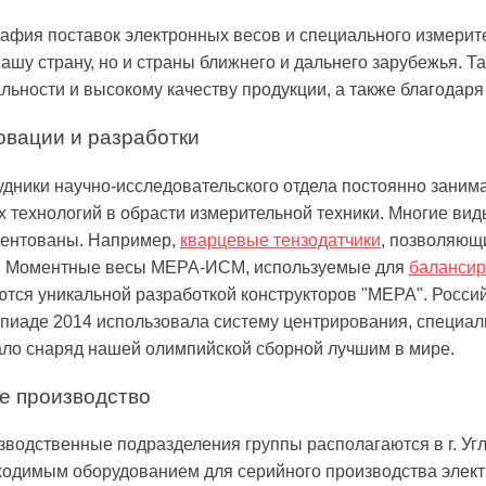
афия поставок электронных весов и специального измерит
ашу страну, но и страны ближнего и дальнего зарубежья. 
льности и высокому качеству продукции, а также благодаря
вации и разработки
удники научно-исследовательского отдела постоянно заним
 технологий в обрасти измерительной техники. Многие вид
тентованы. Например,
кварцевые тензодатчики
, позволяющ
. Моментные весы МЕРА-ИСМ, используемые для
балансир
тся уникальной разработкой конструкторов "МЕРА". Россий
иаде 2014 использовала систему центрирования, специаль
ало снаряд нашей олимпийской сборной лучшим в мире.
е производство
водственные подразделения группы располагаются в г. Уг
ходимым оборудованием для серийного производства элект