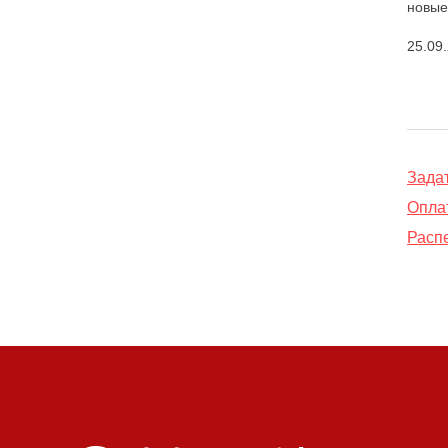
новые
25.09
Зада
Оплат
Распе