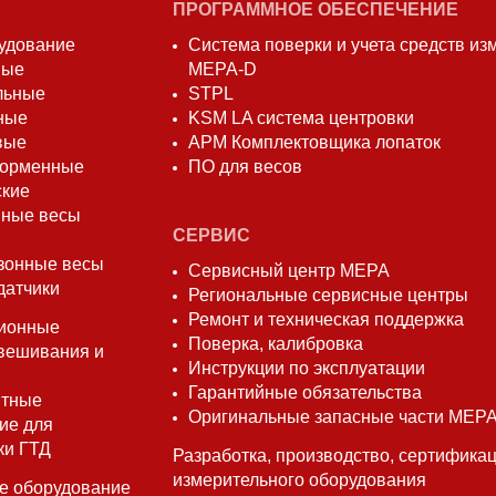
ПРОГРАММНОЕ ОБЕСПЕЧЕНИЕ
удование
Система поверки и учета средств и
вые
МЕРА-D
льные
STPL
ные
KSM LA система центровки
вые
АРМ Комплектовщика лопаток
форменные
ПО для весов
ские
ные весы
СЕРВИС
зонные весы
Сервисный центр МЕРА
датчики
Региональные сервисные центры
Ремонт и техническая поддержка
ионные
Поверка, калибровка
вешивания и
Инструкции по эксплуатации
Гарантийные обязательства
нтные
Оригинальные запасные части МЕР
ие для
ки ГТД
Разработка, производство, сертифика
измерительного оборудования
е оборудование