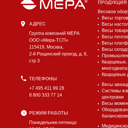
ПРОДУКЦИЯ
Весовое обор
Весы торго
АДРЕС
Весы насто
Весы товар
Группа компаний МЕРА
Весы почто
ООО «Мера-ТСП»
Весы плат
115419, Москва,
Весы склад
2-й Рощинский проезд, д. 8,
Промышлен
стр 3
Кварцевые,
многодиапа
Кварцевые 
ТЕЛЕФОНЫ
Весы авиац
+7 495 411 99 28
Системы вз
8 800 333 77 14
центровки
Весы моме
Оборудован
РЕЖИМ РАБОТЫ
балансиров
Понедельник-пятница:
Медицинско