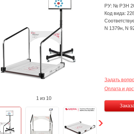
РУ: № РЗН 20
Код вида: 22
Соответству
N 1379н, N 9
Задать вопр
Оплата и дос
1
из 10
Заказ