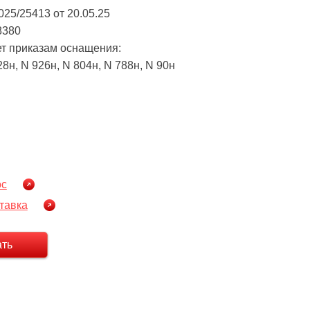
25/25413 от 20.05.25
8380
ет приказам оснащения:
28н, N 926н, N 804н, N 788н, N 90н
ос
тавка
ать