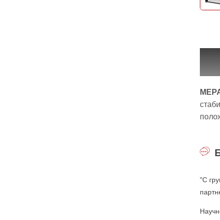
МЕРА
стаби
полож
"С гр
партн
Научн