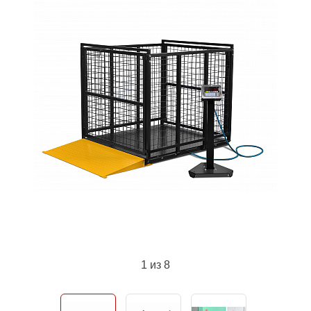
1
из 8