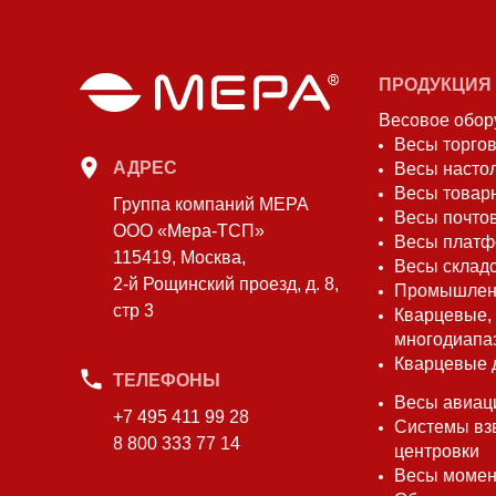
ПРОДУКЦИЯ
Весовое обор
Весы торго
АДРЕС
Весы насто
Весы товар
Группа компаний МЕРА
Весы почто
ООО «Мера-ТСП»
Весы плат
115419, Москва,
Весы склад
2-й Рощинский проезд, д. 8,
Промышлен
стр 3
Кварцевые,
многодиапа
Кварцевые 
ТЕЛЕФОНЫ
Весы авиац
+7 495 411 99 28
Системы вз
8 800 333 77 14
центровки
Весы моме