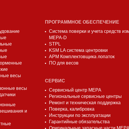
ПРОГРАММНОЕ ОБЕСПЕЧЕНИЕ
удование
Система поверки и учета средств и
вые
МЕРА-D
льные
STPL
ные
KSM LA система центровки
вые
АРМ Комплектовщика лопаток
форменные
ПО для весов
ские
ные весы
СЕРВИС
зонные весы
Сервисный центр МЕРА
датчики
Региональные сервисные центры
Ремонт и техническая поддержка
ионные
Поверка, калибровка
вешивания и
Инструкции по эксплуатации
Гарантийные обязательства
нтные
Оригинальные запасные части МЕР