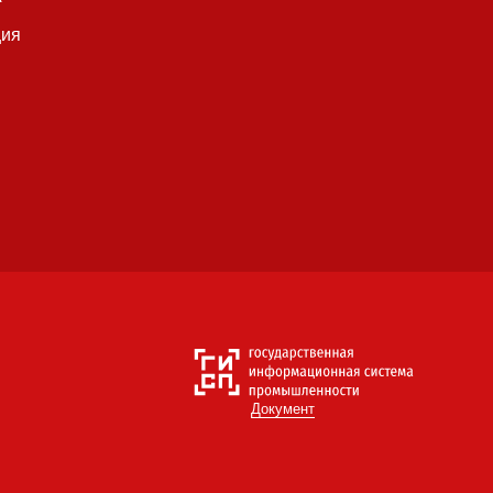
ция
Документ