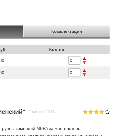
Комплектация
руб.
Кол-во
00
00
менский"
2 марта 2016
у группы компаний МЕРА за многолетнее
оевременного, квалифицированного технического и