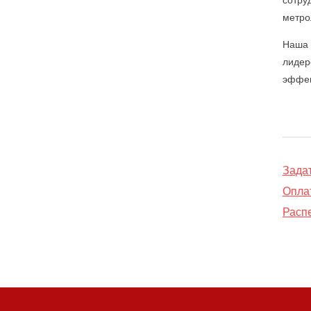
метро
Наша 
лидер
эффек
Зада
Оплат
Распе