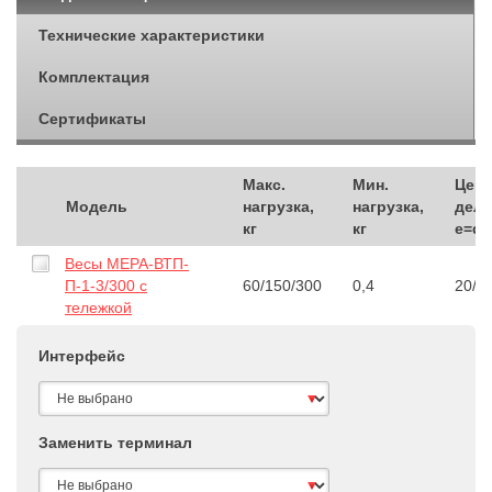
Технические характеристики
Комплектация
Сертификаты
Макс.
Мин.
Цена
Модель
нагрузка,
нагрузка,
деле
кг
кг
e=d, 
Весы МЕРА-ВТП-
П-1-3/300 с
60/150/300
0,4
20/5
тележкой
Интерфейс
Заменить терминал