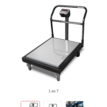
1
из 7