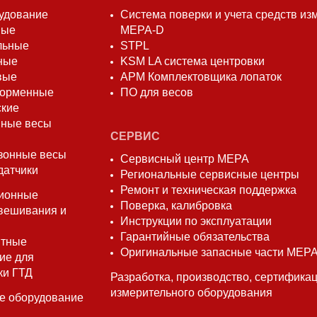
удование
Система поверки и учета средств и
вые
МЕРА-D
льные
STPL
ные
KSM LA система центровки
вые
АРМ Комплектовщика лопаток
форменные
ПО для весов
ские
ные весы
СЕРВИС
зонные весы
Сервисный центр МЕРА
датчики
Региональные сервисные центры
Ремонт и техническая поддержка
ионные
Поверка, калибровка
вешивания и
Инструкции по эксплуатации
Гарантийные обязательства
нтные
Оригинальные запасные части МЕР
ие для
ки ГТД
Разработка, производство, сертифика
измерительного оборудования
е оборудование