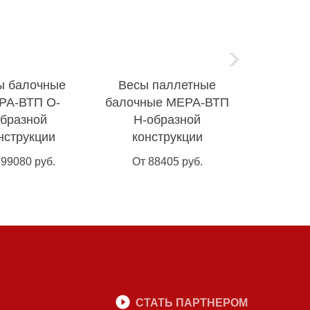
ы балочные
Весы паллетные
Весы п
РА-ВТП О-
балочные МЕРА-ВТП
балочны
бразной
Н-образной
с уве
нструкции
конструкции
плат
 99080 руб.
От 88405 руб.
От 93
СТАТЬ ПАРТНЕРОМ