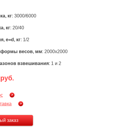
ка, кг
: 3000/6000
а, кг
: 20/40
, e=d, кг
: 1/2
тформы весов, мм
: 2000х2000
пазонов взвешивания
: 1 и 2
 руб.
ос
тавка
ый заказ