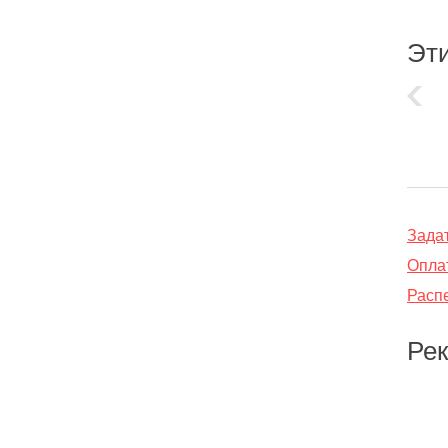
Эти
Зада
Оплат
Распе
Ре