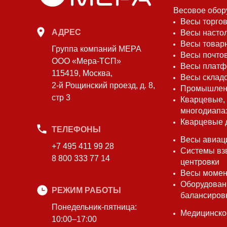
Весовое обор
Весы торго
АДРЕС
Весы насто
Весы товар
Группа компаний МЕРА
Весы почто
ООО «Мера-ТСП»
Весы плат
115419, Москва,
Весы склад
2-й Рощинский проезд, д. 8,
Промышлен
стр 3
Кварцевые,
многодиапа
Кварцевые 
ТЕЛЕФОНЫ
Весы авиац
+7 495 411 99 28
Системы вз
8 800 333 77 14
центровки
Весы моме
Оборудован
РЕЖИМ РАБОТЫ
балансиров
Понедельник-пятница:
Медицинско
10:00–17:00