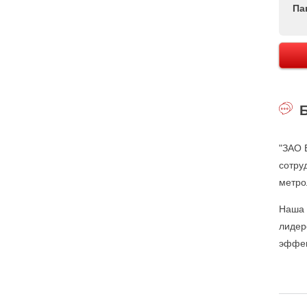
Па
"ЗАО 
сотру
метро
Наша 
лидер
эффек